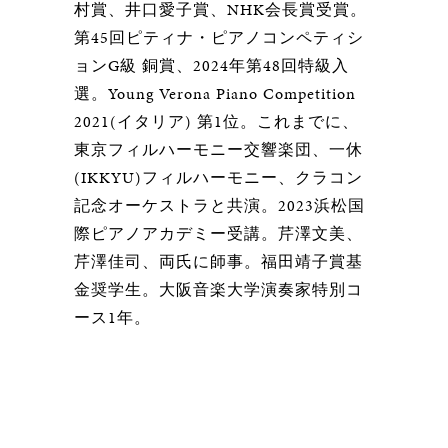
村賞、井口愛子賞、NHK会長賞受賞。
第45回ピティナ・ピアノコンペティシ
ョンG級 銅賞、2024年第48回特級入
選。Young Verona Piano Competition
2021(イタリア) 第1位。これまでに、
東京フィルハーモニー交響楽団、一休
(IKKYU)フィルハーモニー、クラコン
記念オーケストラと共演。2023浜松国
際ピアノアカデミー受講。芹澤文美、
芹澤佳司、両氏に師事。福田靖子賞基
金奨学生。大阪音楽大学演奏家特別コ
ース1年。