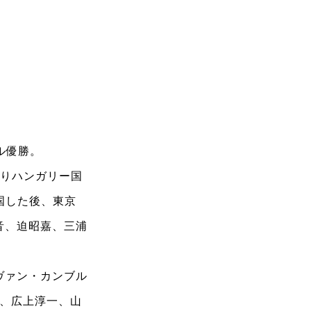
ル優勝。
よりハンガリー国
国した後、東京
音、迫昭嘉、三浦
ヴァン・カンブル
郎、広上淳一、山