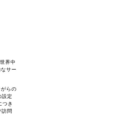
、世界中
的なサー
ながらの
の設定
につき
が訪問