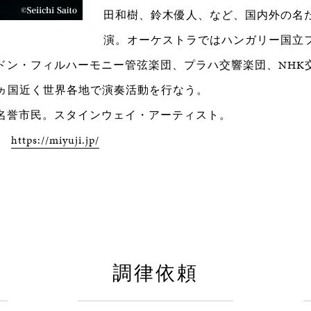
田和樹、鈴木優人、など、国内外の名
演。オーケストラではハンガリー国立
ドン・フィルハーモニー管弦楽団、プラハ交響楽団、NHK
0ヵ国近く世界各地で演奏活動を行なう。
名誉市民。スタインウェイ・アーティスト。
P
https://miyuji.jp/
調律依頼