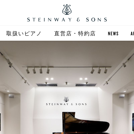
取扱いピアノ
直営店・特約店
NEWS
A
STEINWAY
直営店 (東京)
ST
自動演奏 SPIRIO
直営店 (大阪)
BOSTON
全国正規特約店