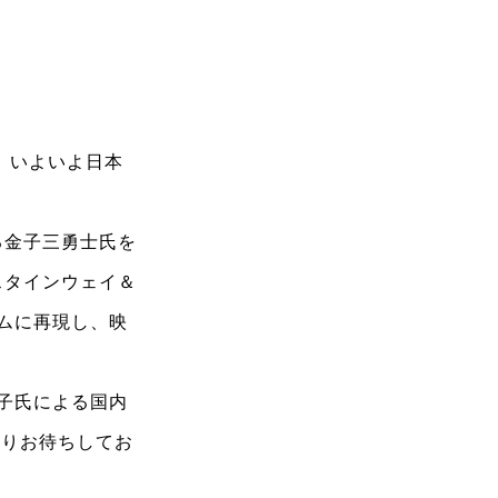
ST。いよいよ日本
る金子三勇士氏を
スタインウェイ＆
イムに再現し、映
金子氏による国内
よりお待ちしてお