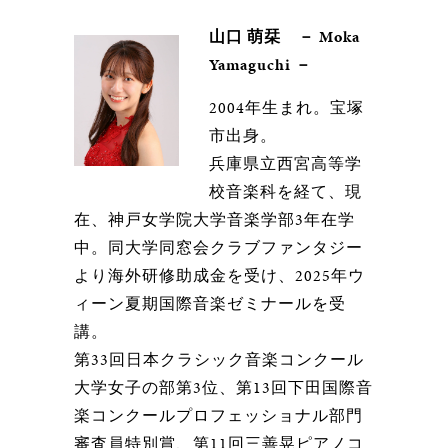
山口 萌栞 － Moka
Yamaguchi －
2004年生まれ。宝塚
市出身。
兵庫県立西宮高等学
校音楽科を経て、現
在、神戸女学院大学音楽学部3年在学
中。同大学同窓会クラブファンタジー
より海外研修助成金を受け、2025年ウ
ィーン夏期国際音楽ゼミナールを受
講。
第33回日本クラシック音楽コンクール
大学女子の部第3位、第13回下田国際音
楽コンクールプロフェッショナル部門
審査員特別賞、第11回三善晃ピアノコ