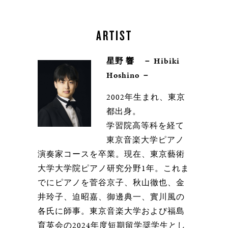
ARTIST
星野 響 － Hibiki
Hoshino －
2002年生まれ、東京
都出身。
学習院高等科を経て
東京音楽大学ピアノ
演奏家コースを卒業。現在、東京藝術
大学大学院ピアノ研究分野1年。これま
でにピアノを菅谷京子、秋山徹也、金
井玲子、迫昭嘉、御邊典一、實川風の
各氏に師事。東京音楽大学および福島
育英会の2024年度短期留学奨学生とし