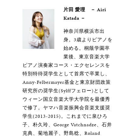
片田 愛理 － Airi
Katada －
神奈川県横浜市出
身。3歳よりピアノを
始める。桐蔭学園卒
業後、東京音楽大学
ピアノ演奏家コース・エクセレンスを
特別特待奨学生として首席で卒業し、
Anny-Felbermayer基金と東京財団政策
研究所の奨学生(Sylffフェロー)として
ウィーン国立音楽大学大学院を最優秀
で修了。ヤマハ音楽振興会音楽支援奨
学生(2013-2015)。これまでに泉ひろ
子、朴久玲、George Vatchnadze、石井
克典、菊地麗子、野島稔、Roland