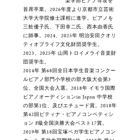
楽学部ピアノ専攻を
首席卒業。2026年度より京都市立芸術
大学大学院修士課程に進学。ピアノを
三舩優子氏、下田幸二氏、西本由香氏
に師事。2024、2025年 明治安田クオリ
ティオブライフ文化財団奨学生。
2023、2025年 山岡トロイメライ音楽財
団奨学生。
2014年 第68回全日本学生音楽コンクー
ルピアノ部門小学校の部大阪大会第3
位、全国大会入選。2018年 イモラ国際
ピアノオーディションin Japan 中学校
の部第1位、及びエチュード賞。2018年
第42回ピティナ・ピアノコンペティシ
ョン F級全国決勝大会ベスト17賞。
2019年 第18回宝塚ベガ学生ピアノコン