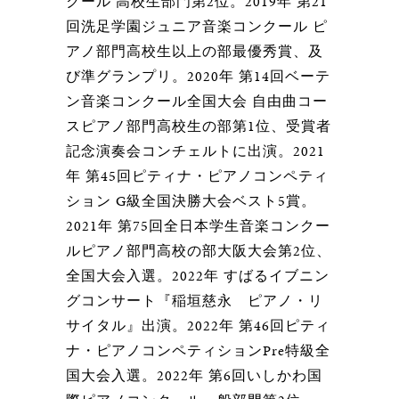
クール 高校生部門第2位。2019年 第21
回洗足学園ジュニア音楽コンクール ピ
アノ部門高校生以上の部最優秀賞、及
び準グランプリ。2020年 第14回ベーテ
ン音楽コンクール全国大会 自由曲コー
スピアノ部門高校生の部第1位、受賞者
記念演奏会コンチェルトに出演。2021
年 第45回ピティナ・ピアノコンペティ
ション G級全国決勝大会ベスト5賞。
2021年 第75回全日本学生音楽コンクー
ルピアノ部門高校の部大阪大会第2位、
全国大会入選。2022年 すばるイブニン
グコンサート『稲垣慈永 ピアノ・リ
サイタル』出演。2022年 第46回ピティ
ナ・ピアノコンペティションPre特級全
国大会入選。2022年 第6回いしかわ国