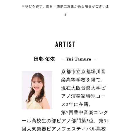
※やむを得ず、曲目・曲順に変更がある場合がございま
す
ARTIST
田邨 佑依 － Yui Tamura －
京都市立京都堀川音
楽高等学校を経て、
現在大阪音楽大学ピ
アノ演奏家特別コー
ス3年に在籍。
第7回豊中音楽コンク
ール高校生の部ピアノ部門第3位。第34
回大東楽器ピアノフェスティバル高校