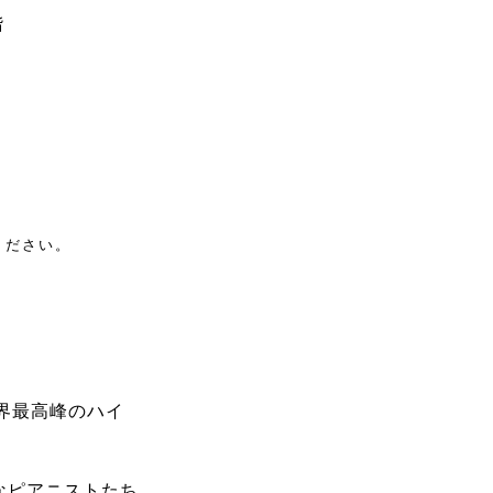
階
。
ください。
世界最高峰のハイ
。
なピアニストたち