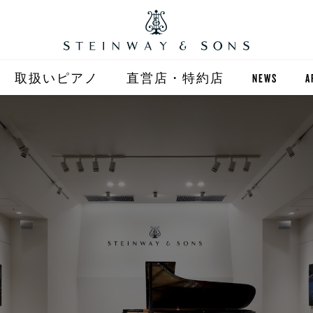
取扱いピアノ
直営店・特約店
NEWS
A
STEINWAY
直営店 (東京)
ST
自動演奏 SPIRIO
直営店 (大阪)
BOSTON
全国正規特約店