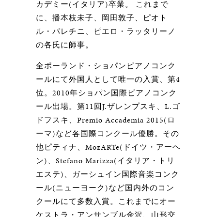
カデミー(イタリア)卒業。 これまで
に、播本枝未子、岡田敦子、ピオト
ル・パレチニ、ピエロ・ラッタリーノ
の各氏に師事。
全ポーランド・ショパンピアノコンク
ールにて外国人として唯一の入賞、第4
位。2010年ショパン国際ピアノコンク
ール出場。第11回J.ザレンプスキ、L.ゴ
ドフスキ、Premio Accademia 2015(ロ
ーマ)など各国際コンクール優勝。その
他ピティナ、MozARTe(ドイツ・アーヘ
ン)、Stefano Marizza(イタリア・トリ
エステ)、ガーシュイン国際音楽コンク
ール(ニューヨーク)など国内外のコン
クールにて多数入賞。これまでにオー
ケストラ・アンサンブル金沢、山形交