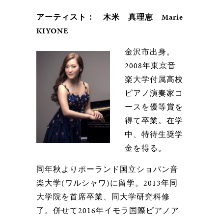
アーティスト： 木米 真理恵 Marie
KIYONE
金沢市出身。
2008年東京音
楽大学付属高校
ピアノ演奏家コ
ースを優等賞を
得て卒業。在学
中、特待生奨学
金を得る。
同年秋よりポーランド国立ショパン音
楽大学(ワルシャワ)に留学。2013年同
大学院を首席卒業、同大学研究科修
了。併せて2016年イモラ国際ピアノア