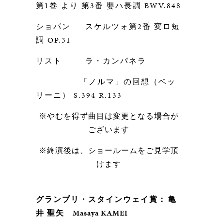
第
1
巻
より
第
3
番 嬰ハ長調
BWV.848
ショパン
スケルツォ第
2
番 変ロ短
調
OP.31
リスト
ラ・カンパネラ
「ノルマ」の回想（ベッ
リーニ）
S.394 R.133
※やむを得ず曲目は変更となる場合が
ございます
※終演後は、ショールームをご見学頂
けます
グランプリ・スタインウェイ賞
：
亀
井 聖矢
Masaya KAMEI