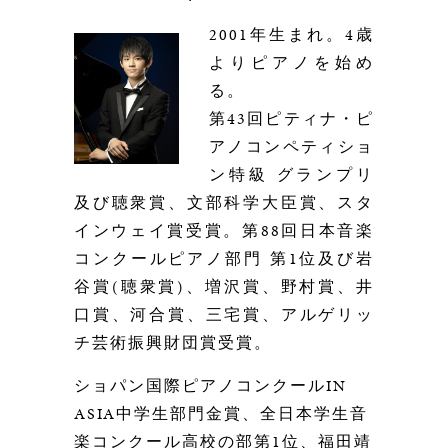
2001
年生まれ。
4
歳
よりピアノを始め
る。
第
43
回ピティナ・ピ
アノコンペティショ
ン特級
グランプリ
及び聴衆賞、文部科学大臣賞、スタ
インウェイ賞受賞。
第
88
回日本音楽
コンクールピアノ部門
第
1
位及び岩
谷賞
(
聴衆賞
)
、増沢賞、野村賞、井
口賞、河合賞、三宅賞、アルゲリッ
チ芸術振興財団賞受賞。
ショパン国際ピアノコンクール
IN
ASIA
中学生部門金賞、全日本学生音
楽コンクール高校の部第
1
位、福田靖