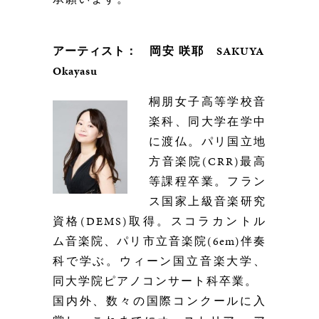
アーティスト：
岡安 咲耶
SAKUYA
Okayasu
桐朋女子高等学校音
楽科、同大学在学中
に渡仏。パリ国立地
方音楽院(CRR)最高
等課程卒業。フラン
ス国家上級音楽研究
資格(DEMS)取得。スコラカントル
ム音楽院、パリ市立音楽院(
6em
)伴奏
科で学ぶ。ウィーン国立音楽大学、
同大学院ピアノコンサート科卒業。
国内外、数々の国際コンクールに入