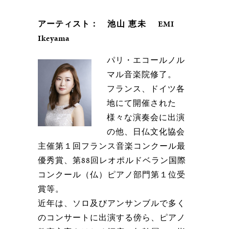
アーティスト：
池山 恵未
EMI
Ikeyama
パリ・エコールノル
マル音楽院修了。
フランス、ドイツ各
地にて開催された
様々な演奏会に出演
の他、日仏文化協会
主催第１回フランス音楽コンクール最
優秀賞、第88回レオポルドベラン国際
コンクール（仏）ピアノ部門第１位受
賞等。
近年は、ソロ及びアンサンブルで多く
のコンサートに出演する傍ら、ピアノ