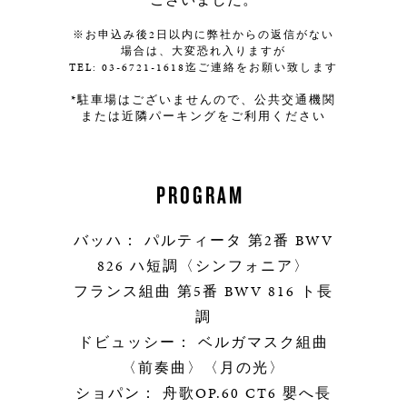
※お申込み後2日以内に弊社からの返信がない
場合は、大変恐れ入りますが
TEL: 03-6721-1618迄ご連絡をお願い致します
*駐車場はございませんので、公共交通機関
または近隣パーキングをご利用ください
PROGRAM
バッハ： パルティータ 第2番 BWV
826 ハ短調〈シンフォニア〉
フランス組曲 第5番 BWV 816 ト長
調
ドビュッシー： ベルガマスク組曲
〈前奏曲〉〈月の光〉
ショパン： 舟歌OP.60 CT6 嬰へ長