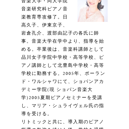
音楽大学・同大学院
音楽研究科ピアノ音
楽教育専攻修了。日
高久子、伊東京子、
岩倉孔介、
渡部由記子の各氏に師
事。音楽大学在学中より、指導を始
める。卒業後は、音楽科講師として
品川女子学院中学校・高等学校、ピ
アノ講師として北豊島中学校・高等
学校に勤務する。2005年、ポーラン
ド・ワルシャワにて、ショパンアカ
デミー学院(現 ショパン音楽大
学
)2005
夏期ピアノ
セミナー
を受講
し、マリア・シュライヴェル氏の指
導を受ける。
リトミックと共に、導入期のピアノ