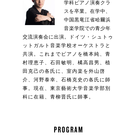
学科ピアノ演奏クラ
スを卒業。在学中、
中国黒竜江省哈爾浜
音楽学院での青少年
交流演奏会に出演。
ドイツ・シュトゥ
ットガルト音楽学校オーケストラと
共演。これまでピアノを橋本純、青
村理恵子、石田敏明、橘高昌男、植
田克己の各氏に、室内楽を外山啓
介、河野泰幸、石橋克史の各氏に師
事。現在、東京藝術大学音楽学部別
科に在籍、青柳晋氏に師事。
PROGRAM