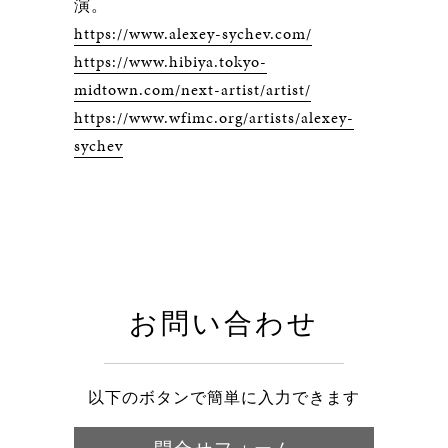
演。
https://www.alexey-sychev.com/
https://www.hibiya.tokyo-
midtown.com/next-artist/artist/
https://www.wfimc.org/artists/alexey-
sychev
お問い合わせ
以下のボタンで簡単に入力できます