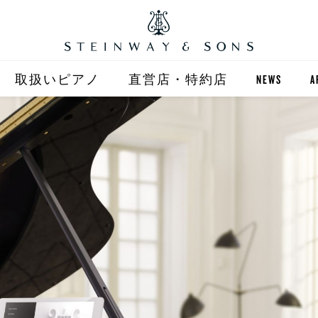
取扱いピアノ
直営店・特約店
NEWS
A
STEINWAY
直営店 (東京)
ST
自動演奏 SPIRIO
直営店 (大阪)
BOSTON
全国正規特約店