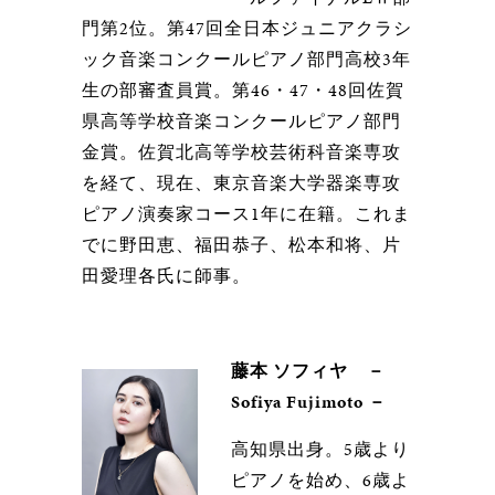
門第2位。第47回全日本ジュニアクラシ
ック音楽コンクールピアノ部門高校3年
生の部審査員賞。第46・47・48回佐賀
県高等学校音楽コンクールピアノ部門
金賞。佐賀北高等学校芸術科音楽専攻
を経て、現在、東京音楽大学器楽専攻
ピアノ演奏家コース1年に在籍。これま
でに野田恵、福田恭子、松本和将、片
田愛理各氏に師事。
藤本 ソフィヤ
－
Sofiya Fujimoto －
高知県出身。5歳より
ピアノを始め、6歳よ