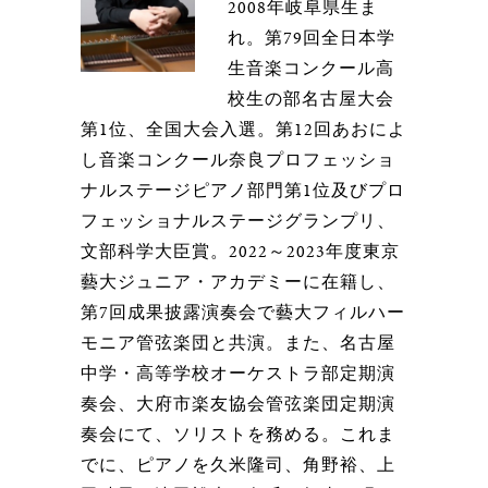
2008年岐阜県生ま
れ。第79回全日本学
生音楽コンクール高
校生の部名古屋大会
第1位、全国大会入選。第12回あおによ
し音楽コンクール奈良プロフェッショ
ナルステージピアノ部門第1位及びプロ
フェッショナルステージグランプリ、
文部科学大臣賞。2022～2023年度東京
藝大ジュニア・アカデミーに在籍し、
第7回成果披露演奏会で藝大フィルハー
モニア管弦楽団と共演。また、名古屋
中学・高等学校オーケストラ部定期演
奏会、大府市楽友協会管弦楽団定期演
奏会にて、ソリストを務める。これま
でに、ピアノを久米隆司、角野裕、上