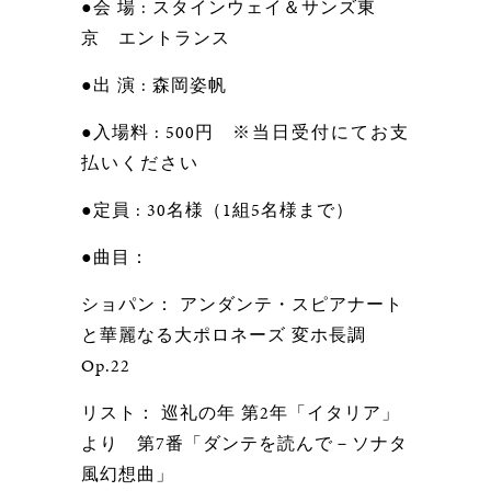
●会 場 : スタインウェイ＆サンズ東
京 エントランス
●出 演 : 森岡姿帆
●入場料 : 500円
※当日受付にてお支
払いください
●定員 : 30名様（1組5名様まで）
●曲目：
ショパン： アンダンテ・スピアナート
と華麗なる大ポロネーズ 変ホ長調
Op.22
リスト： 巡礼の年 第2年「イタリア」
より 第7番「ダンテを読んで－ソナタ
風幻想曲」