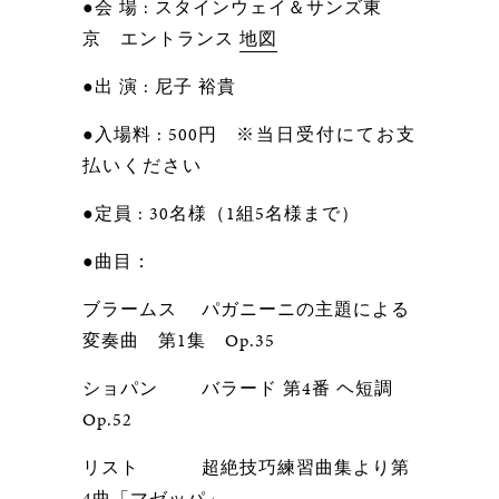
●会 場 : スタインウェイ＆サンズ東
京 エントランス
地図
●出 演 : 尼子 裕貴
●入場料 : 500円
※当日受付にてお支
払いください
●定員 : 30名様（1組5名様まで）
●曲目：
ブラームス パガニーニの主題による
変奏曲 第1集 Op.35
ショパン バラード 第4番 ヘ短調
Op.52
リスト 超絶技巧練習曲集より第
4曲「マゼッパ」