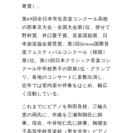
衆賞）。
第69回全日本学生音楽コンクール高校
の部東京大会・全国大会第1位、併せて
野村賞、井口愛子賞、音楽奨励賞、日
本放送協会賞受賞。第2回Jirisan国際音
楽フェスティバルコンクール（韓国）
第1位。第23回日本クラシック音楽コン
クール中学校男子の部第1位・グランプ
リ。各地のコンサートに多数出演し、
近年では室内楽や伴奏をはじめ、幅広
く活動している。
これまでにピアノを和田良枝、三輪久
恵の両氏に、作曲を三瀬和朗氏に師
事。現在、中井恒仁氏に師事。桐朋女
子高等学校音楽科（男女共学）ピアノ