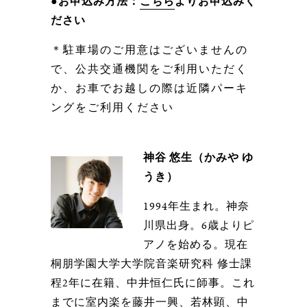
●お申込み方法：
こちら
よりお申込みく
ださい
＊駐車場のご用意はございませんの
で、公共交通機関をご利用いただく
か、お車でお越しの際は近隣パーキ
ングをご利用ください
神谷 悠生（かみや ゆ
うき）
1994年生まれ。神奈
川県出身。6歳よりピ
アノを始める。現在
桐朋学園大学大学院音楽研究科 修士課
程2年に在籍、中井恒仁氏に師事。これ
までに室内楽を藤井一興、若林顕、中