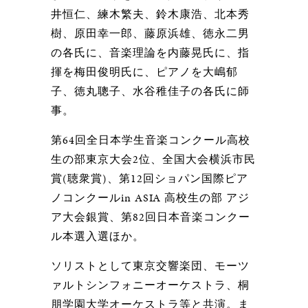
井恒仁、練木繁夫、鈴木康浩、北本秀
樹、原田幸一郎、藤原浜雄、徳永二男
の各氏に、音楽理論を内藤晃氏に、指
揮を梅田俊明氏に、ピアノを大嶋郁
子、徳丸聰子、水谷稚佳子の各氏に師
事。
第64回全日本学生音楽コンクール高校
生の部東京大会2位、全国大会横浜市民
賞(聴衆賞)、第12回ショパン国際ピア
ノコンクールin ASIA 高校生の部 アジ
ア大会銀賞、第82回日本音楽コンクー
ル本選入選ほか。
ソリストとして東京交響楽団、モーツ
ァルトシンフォニーオーケストラ、桐
朋学園大学オーケストラ等と共演。ま