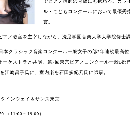
でピアノ講師の育成にも携わる。カワ
ル・こどもコンクールにおいて最優秀
賞。
ピアノ教室を主宰しながら、洗足学園音楽大学大学院修士課
5回日本クラシック音楽コンクール一般女子の部2年連続最高
オーケストラと共演。第7回東京ピアノコンクール一般B部門
ノを江崎昌子氏に、室内楽を石田多紀乃氏に師事。
 スタインウェイ＆サンズ東京
270 （11:00～19:00）