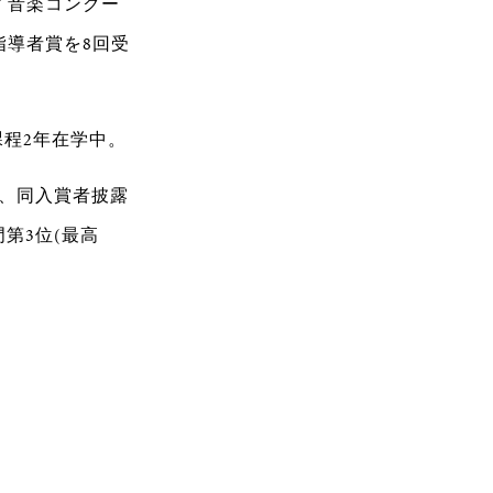
イ音楽コンクー
指導者賞を8回受
程2年在学中。
位、同入賞者披露
第3位(最高