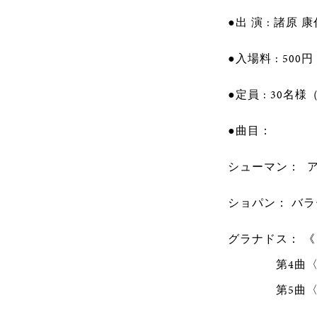
●出 演 : 諸原 
●入場料 : 500
●定員 : 30名
●曲目：
シューマン： アラ
ショパン： バラー
グラナドス： 
第4曲〈嘆き
第5曲〈愛と