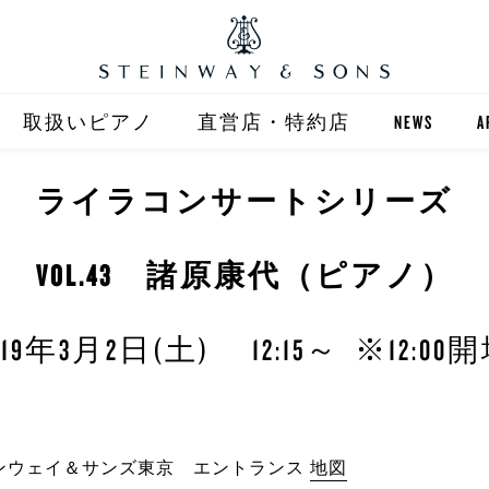
取扱いピアノ
直営店・特約店
NEWS
A
STEINWAY
直営店 (東京)
ライラコンサートシリーズ
ST
自動演奏 SPIRIO
直営店 (大阪)
VOL.43 諸原康代（ピアノ）
BOSTON
全国正規特約店
019年3月2日(土) 12:15～ ※12:00
タインウェイ＆サンズ東京 エントランス
地図