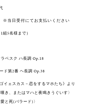
康代
円
※当日受付にてお支払いください
様（1組5名様まで）
ベスク ハ長調 Op.18
ド第2番 ヘ長調 Op.38
《ゴイェスカス－恋をするマホたち》より
、またはマハと夜鳴きうぐいす〉
死(バラード)〉