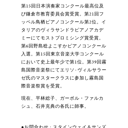
第15回日本演奏家コンクール最高位及
び鎌倉市教育委員会賞受賞。第21回フ
ッペル鳥栖ピアノコンクール第2位。イ
タリアのヴィラサンドラピアノアカデ
ミーにてモストプロミシング賞受賞。
第6回野島稔よこすかピアノコンクール
入選。第15回東京音楽大学コンクール
において史上最年少で第1位。第39回霧
島国際音楽祭にてエリソ٠ヴィルサラー
ゼ氏のマスタークラスに参加し霧島国
際音楽祭賞を受賞。
現在、平林総子、ガーボル・ファルカ
シュ、石井克典の各氏に師事。
●お問合わせ : スタインウェイ＆サンズ