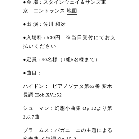
●会 場 : スタインウェイ＆サンズ東
京 エントランス
地図
●出 演 : 佐川 和冴
●入場料 : 500円
※当日受付にてお支
払いください
●定員 : 30名様（1組5名様まで）
●曲目：
ハイドン： ピアノソナタ第62番 変ホ
長調 Hob.XVl:52
シューマン：幻想小曲集 Op.12より第
2,6,7曲
ブラームス：パガニーニの主題による
変奏曲 イ短調 Op.35-2