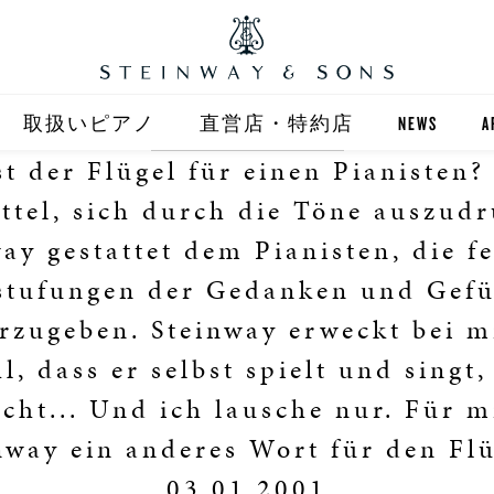
取扱いピアノ
直営店・特約店
NEWS
A
t der Flügel für einen Pianisten?
STEINWAY
直営店 (東京)
ttel, sich durch die Töne auszud
ST
自動演奏 SPIRIO
直営店 (大阪)
ay gestattet dem Pianisten, die f
stufungen der Gedanken und Gefü
BOSTON
全国正規特約店
rzugeben. Steinway erweckt bei m
l, dass er selbst spielt und singt,
cht... Und ich lausche nur. Für m
nway ein anderes Wort für den Flü
03.01.2001