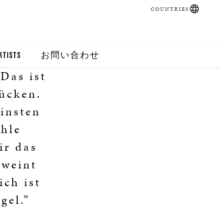
COUNTRIES
RTISTS
お問い合わせ
 Das ist
rücken.
einsten
hle
ir das
 weint
ich ist
gel.”