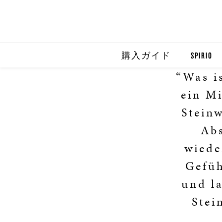
購入ガイド
SPIRIO
“Was is
SPIRIO R
ein Mi
SPIRIOCA
Steinw
Ab
wiede
Gefüh
und la
Stei