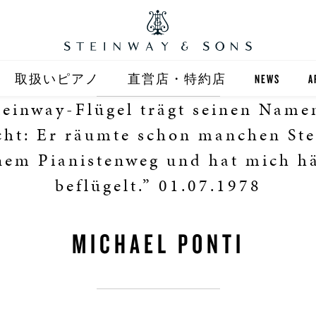
取扱いピアノ
直営店・特約店
NEWS
A
teinway-Flügel trägt seinen Namen
STEINWAY
直営店 (東京)
cht: Er räumte schon manchen Ste
ST
自動演奏 SPIRIO
直営店 (大阪)
em Pianistenweg und hat mich h
beflügelt.” 01.07.1978
BOSTON
全国正規特約店
MICHAEL PONTI