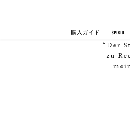
購入ガイド
SPIRIO
“Der S
SPIRIO R
zu Re
SPIRIOCA
mein