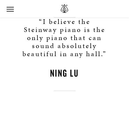
“I believe the
Steinway piano is the
only piano that can
sound absolutely
beautiful in any hall.”
NING LU