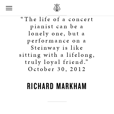
“The life of a concert
pianist can be a
lonely one, but a
performance on a
Steinway is like
sitting with a lifelong,
truly loyal friend.”
October 30, 2012
RICHARD MARKHAM