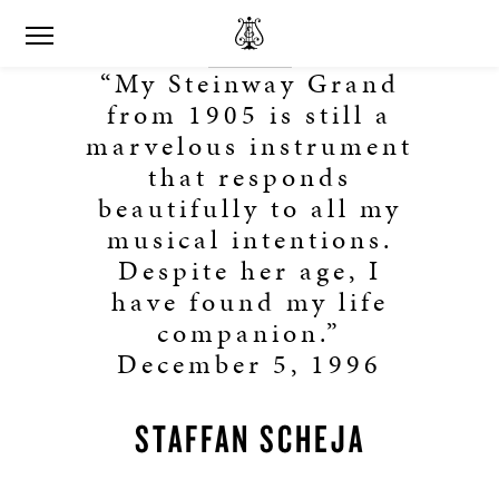
“My Steinway Grand
from 1905 is still a
marvelous instrument
that responds
beautifully to all my
musical intentions.
Despite her age, I
have found my life
companion.”
December 5, 1996
STAFFAN SCHEJA