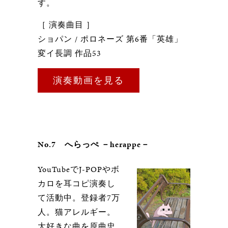
す。
［ 演奏曲目 ］
ショパン / ポロネーズ 第6番「英雄」
変イ長調 作品53
演奏動画を見る
No.7 へらっぺ －herappe－
YouTubeでJ-POPやボ
カロを耳コピ演奏し
て活動中。登録者7万
人。猫アレルギー。
大好きな曲を原曲忠