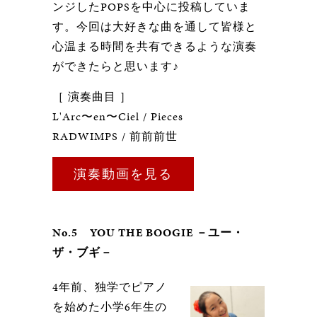
ンジしたPOPSを中心に投稿していま
す。今回は大好きな曲を通して皆様と
心温まる時間を共有できるような演奏
ができたらと思います♪
［ 演奏曲目 ］
L'Arc〜en〜Ciel / Pieces
RADWIMPS / 前前前世
演奏動画を見る
No.5 YOU THE BOOGIE －ユー・
ザ・ブギ－
4年前、独学でピアノ
を始めた小学6年生の