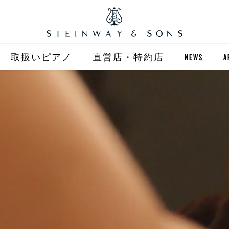
取扱いピアノ
直営店・特約店
NEWS
A
STEINWAY
直営店 (東京)
ST
自動演奏 SPIRIO
直営店 (大阪)
BOSTON
全国正規特約店