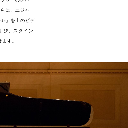
さらに、ユジャ・
ste」を上のビデ
よび、
スタイン
けます。