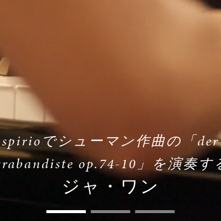
spirioでシューマン作曲の「der
trabandiste op.74-10」を演奏す
ジャ・ワン