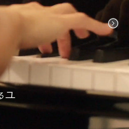
ユ
る
Remaining