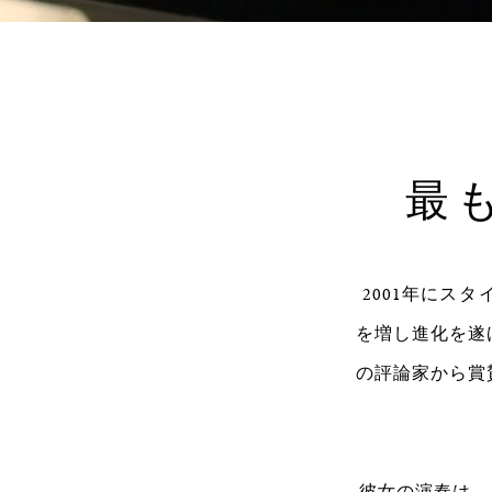
Loaded
:
Progress
:
0%
0%
最
2001年に
スタ
を増し進化を遂
の評論家から賞
彼女の演奏は、