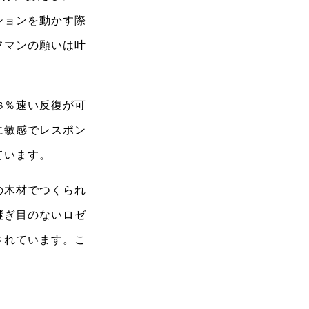
ションを動かす際
フマンの願いは叶
3％速い反復が可
に敏感でレスポン
ています。
の木材でつくられ
継ぎ目のないロゼ
されています。こ