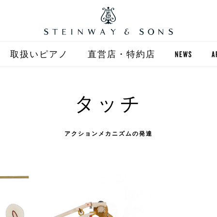
取扱いピアノ
直営店・特約店
NEWS
A
STEINWAY
直営店 (東京)
タッチ
ST
自動演奏 SPIRIO
直営店 (大阪)
BOSTON
全国正規特約店
アクションメカニズムの発達