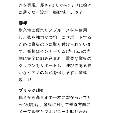
きを実現。厚さ9ミリから7ミリに徐々
に薄くなる設計。振動域：1.70㎡
響棒
耐久性に優れたスプルース材を使用
し、弦を強力かつ均一にサポートする
ために響板の下に取り付けられていま
す。響棒はインナーリム(内リム)の内
側に完全に組み込まれ、重要な響板の
クラウンをサポートし、伸びのある豊
かなピアノの音色を保ちます。響棒
数：13
ブリッジ(駒)
低音から高音まで一本に繋がったブリ
ッジ(駒)は、響板に対して垂直方向に
メープル材とマホガニーを貼り合わ