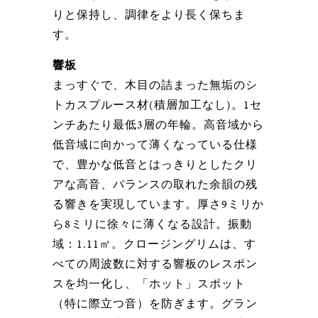
りと保持し、調律をより長く保ちま
す。
響板
まっすぐで、木目の詰まった無垢のシ
トカスプルース材(積層加工なし)。1セ
ンチあたり最低3層の年輪。高音域から
低音域に向かって薄くなっている仕様
で、豊かな低音とはっきりとしたクリ
アな高音、バランスの取れた余韻の残
る響きを実現しています。厚さ9ミリか
ら8ミリに徐々に薄くなる設計。振動
域：1.11㎡。クロージングリムは、す
べての周波数に対する響板のレスポン
スを均一化し、「ホット」スポット
（特に際立つ音）を防ぎます。グラン