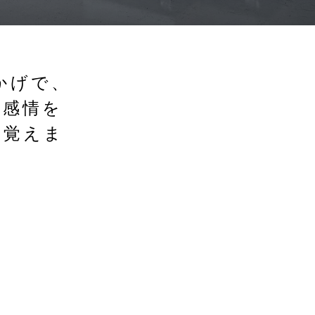
かげで、
な感情を
を覚えま