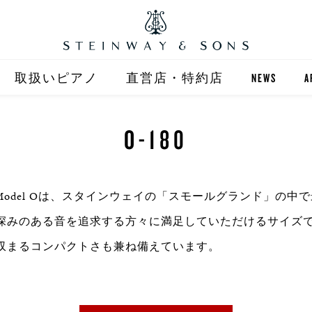
取扱いピアノ
直営店・特約店
NEWS
A
STEINWAY
直営店 (東京)
O-180
ST
自動演奏 SPIRIO
直営店 (大阪)
BOSTON
全国正規特約店
のModel Oは、スタインウェイの「スモールグランド」の中
深みのある音を追求する方々に満足していただけるサイズ
収まるコンパクトさも兼ね備えています。