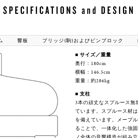
SPECIFICATIONS
and
DESIGN
ム
響板
ブリッジ(駒)およびピンブロック
■ サイズ／重量
奥行：180cm
横幅：146.5cm
重量：約286kg
■ 支柱
3本の頑丈なスプルース無垢材
ています。スプルース材は
を備えています。メープル
ることで、一体化した強固
ノ全体の音響構造が組み立