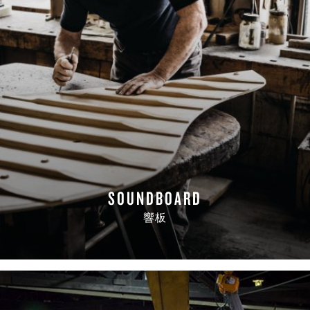
SOUNDBOARD
響板
READ MORE