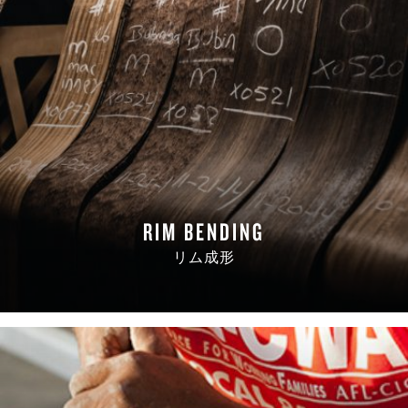
RIM BENDING
リム成形
READ MORE