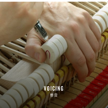
VOICING
整音
READ MORE