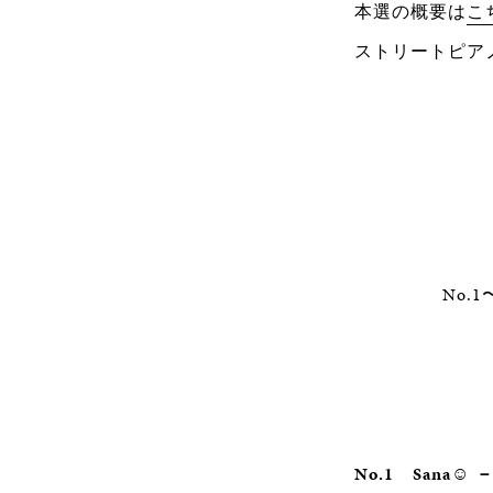
本選の概要は
こ
ストリートピア
No.
No.1
Sana☺︎