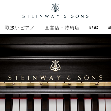
取扱いピアノ
直営店・特約店
NEWS
A
STEINWAY
直営店 (東京)
ST
自動演奏 SPIRIO
直営店 (大阪)
BOSTON
全国正規特約店