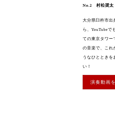
No.2 村松奨太 － 
大分県臼杵市出
ら、YouTub
ての東京タワー
の音楽で、これ
うなひとときを
い！
演奏動画