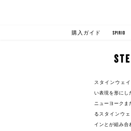
購入ガイド
SPIRIO
SPIRIO R
STE
SPIRIOCA
スタインウェイ
い表現
を形にし
ニューヨークま
る
スタインウェ
インとが組み合