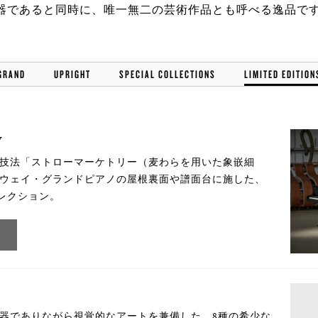
器
であると同時に、唯一無二の
芸術作品とも呼べる逸品で
GRAND
UPRIGHT
SPECIAL COLLECTIONS
LIMITED EDITION
y
技法「ストローマーケトリー（麦わらを用いた象嵌細
ウェイ・グランドピアノの屋根裏面や譜面台に施した、
コレクション。
器でありながら視覚的なアートを兼備した、8種の希少な