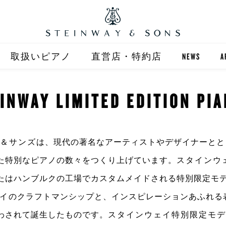
取扱いピアノ
直営店・特約店
NEWS
A
STEINWAY
直営店 (東京)
INWAY LIMITED EDITION PI
ST
自動演奏 SPIRIO
直営店 (大阪)
BOSTON
全国正規特約店
＆サンズ
は、現代の著名なアーティストやデザイナーとと
た特別なピアノの数々をつくり上げています。
スタインウ
たはハンブルクの工場でカスタムメイドされる特別限定モ
イ
のクラフトマンシップと、インスピレーションあふれる
わされて誕生したものです。
スタインウェイ特別限定モデ